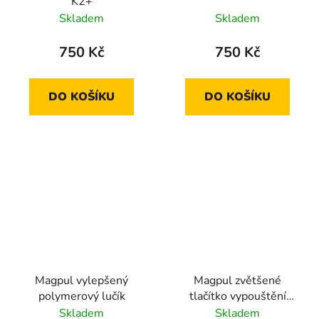
K2+
Skladem
Skladem
750 Kč
750 Kč
DO KOŠÍKU
DO KOŠÍKU
Magpul vylepšený
Magpul zvětšené
polymerový lučík
tlačítko vypouštění
zásobníku
Skladem
Skladem