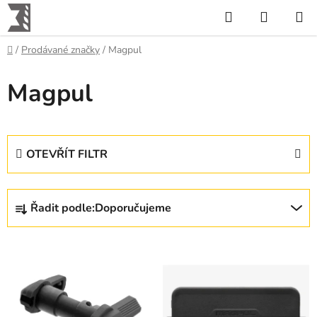
Přejít
Hledat
NÁKUP
na
KOŠÍK
obsah
Domů
/
Prodávané značky
/
Magpul
Magpul
OTEVŘÍT FILTR
Ř
Řadit podle:
Doporučujeme
a
z
V
e
ý
n
p
í
i
p