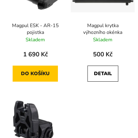
s
r
p
o
r
d
Magpul ESK - AR-15
Magpul krytka
o
u
pojistka
výhozního okénka
d
k
Skladem
Skladem
u
t
k
ů
1 690 Kč
500 Kč
t
ů
DO KOŠÍKU
DETAIL