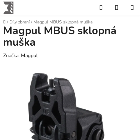
Přejít
Hledat
NÁKUP
na
KOŠÍK
obsah
Domů
/
Díly zbraní
/
Magpul MBUS sklopná muška
Magpul MBUS sklopná
muška
Značka:
Magpul