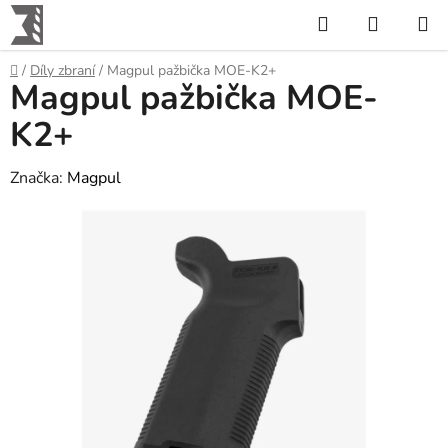
Přejít
Hledat
NÁKUP
na
KOŠÍK
obsah
Domů
/
Díly zbraní
/
Magpul pažbička MOE-K2+
Magpul pažbička MOE-
K2+
Značka:
Magpul