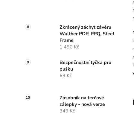
Zkrácený záchyt závěru
Walther PDP, PPQ, Steel
Frame
1 490 Kč
Bezpečnostní tyčka pro
pušku
69 Kč
Zásobník na terčové
zálepky - nová verze
349 Kč