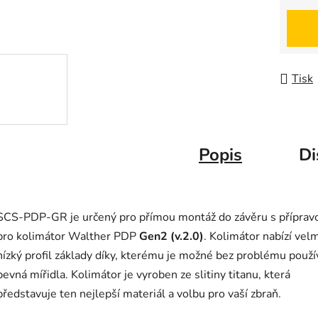
Měrná
Tisk
Popis
Di
SCS-PDP-GR je určený pro přímou montáž do závěru s příprav
pro kolimátor Walther PDP
Gen2 (v.2.0)
. Kolimátor nabízí velm
nízký profil základy díky, kterému je možné bez problému použí
pevná mířidla. Kolimátor je vyroben ze slitiny titanu, která
představuje ten nejlepší materiál a volbu pro vaší zbraň.