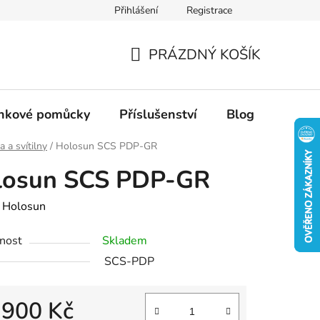
Přihlášení
Registrace
PRÁZDNÝ KOŠÍK
NÁKUPNÍ
KOŠÍK
inkové pomůcky
Příslušenství
Blog
a a svítilny
/
Holosun SCS PDP-GR
losun SCS PDP-GR
:
Holosun
nost
Skladem
SCS-PDP
 900 Kč