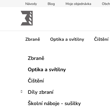
Přejít
Návody
Blog
Moje objednávka
Obch
na
obsah
Zbraně
Optika a svítilny
Čištění
P
K
Přeskočit
Zbraně
a
kategorie
o
t
s
Optika a svítilny
e
t
g
r
Čištění
o
a
r
Díly zbraní
i
n
e
n
Školní náboje - sušilky
í