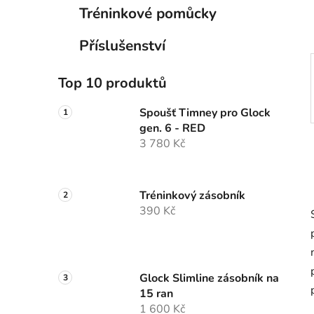
p
Tréninkové pomůcky
a
n
Příslušenství
e
l
Top 10 produktů
Spoušť Timney pro Glock
gen. 6 - RED
3 780 Kč
Tréninkový zásobník
390 Kč
Glock Slimline zásobník na
15 ran
1 600 Kč