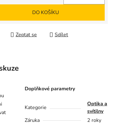
 cena:
DO KOŠÍKU
Zeptat se
Sdílet
skuze
Doplňkové parametry
ou
Optika a
i
Kategorie
svítilny
vat
Záruka
2 roky