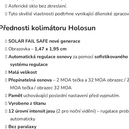
Asferické sklo bez zkreslení.
Tyto skvělé vlastnosti podtrhne vynikající dílenské zpracov
Přednosti kolimátoru Holosun
SOLAR FAIL SAFE nové generace
Obrazovka –
1,47 x 1,95 cm
Automatická regulace osnovy
za pomocí
sofistikovaného
systému regulace
Malá velikost
Přepínatelná osnova
– 2 MOA tečka a 32 MOA obrazec / 
MOA tečka / obrazec 32 MOA
Paměť
uchovávající poslední nastavení před vypnutím.
Vyrobeno z titanu
12 úrovní intensit jasu
(2 pro noční vidění) – rugalace prob
automaticky
Bez paralaxy