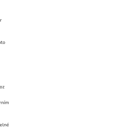
r
nto
oz
árním
telné