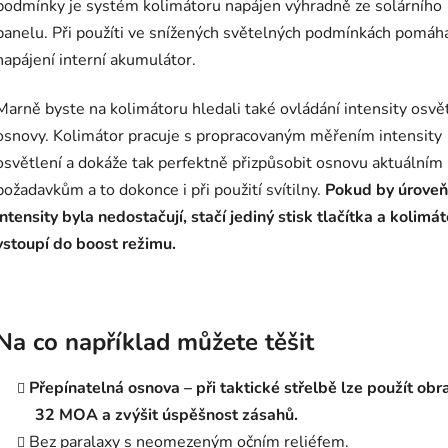
podmínky je systém kolimátoru napájen výhradně ze solárního
panelu. Při použíti ve snížených světelných podmínkách pomáh
napájení interní akumulátor.
Marně byste na kolimátoru hledali také ovládání intensity osvě
osnovy. Kolimátor pracuje s propracovaným měřením intensity
osvětlení a dokáže tak perfektně přizpůsobit osnovu aktuálním
požadavkům a to dokonce i při použití svítilny.
Pokud by úroveň
intensity byla nedostačují, stačí jediný stisk tlačítka a kolimát
vstoupí do boost režimu.
Na co například můžete těšit
Přepínatelná osnova – při taktické střelbě lze použít obr
32 MOA a zvýšit úspěšnost zásahů.
Bez paralaxy s neomezeným očním reliéfem.