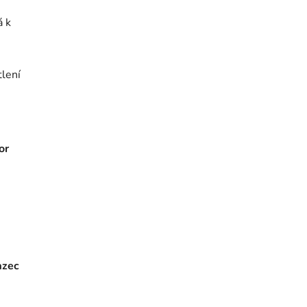
á k
tlení
or
azec