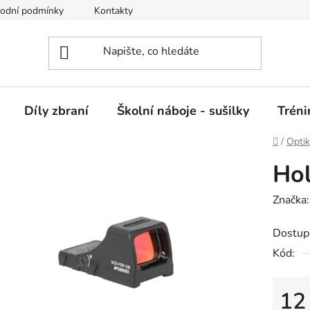
odní podmínky
Kontakty
GDPR
Jak nakupovat
Díly zbraní
Školní náboje - sušilky
Trén
Domů
/
Optik
Ho
Značka
Dostup
Kód:
12