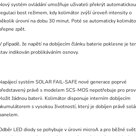
Nový systém ovládání umožňuje uživateli překrýt automatickou
regulaci bost režimem, kdy kolimátor zvýší úroveň intensity o
několik úrovní na dobu 30 minut. Poté se automaticky kolimáto
přepne zpět.
V případě, že napětí na dobíjecím článku baterie poklesne je te
stav indikován problikáváním osnovy.
Napájecí systém SOLAR FAIL-SAFE nové generace poprvé
představený právě s modelem SCS-MOS nepotřebuje pro prov
vložit žádnou baterii. Kolimátor disponuje interním dobíjecím
akumulátorem s vysokou životností, který je dobíjen právě sol
panelem.
Odběr LED diody se pohybuje v úrovni microA a pro běžné svě