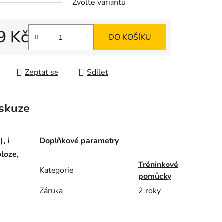
Zvolte variantu
9 Kč
DO KOŠÍKU
 cena:
Zeptat se
Sdílet
skuze
, i
Doplňkové parametry
loze,
Tréninkové
Kategorie
pomůcky
Záruka
2 roky