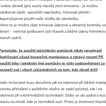
Funkce zbraně (pro suchý nácvik) není omezena - je možno
natahovat závěr, spouštět naprázdno, trénovat přebití -
doporučujeme použít naše vložky do zásobníku.
Mimo to je možno lépe trénovat úderové a obranné techniky se
zbraní - nehrozí poškození ústí hlavně a běžné údery tréninkov
hlaveň vydrží.
Pamatujte, že použití jakýchkoliv pomůcek nikdy nenahradí
dodržování zásad bezpečné manipulace a zdravý rozum! Při
použití této i jakékoliv jiné pomůcky je vždy zodpovědnost za
bezpečí své i všech zúčastněných na tom, kdo zbraň drží!
Naše testované kusy zkoušíme jak na odolnost při běžné manip
(stovky přetažení s puštěním závěru ze zadní polohy), tak i na
odolnost při extrémnějších technikách. Stále se ale jedná o kus
plastu na místě, kde je normálně ocel. Proto je životnost hlavn