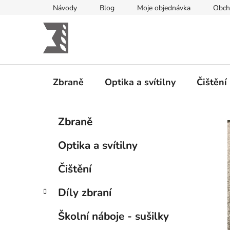
Přejít
Návody
Blog
Moje objednávka
Obch
na
obsah
Zbraně
Optika a svítilny
Čištění
P
K
Přeskočit
Zbraně
a
kategorie
o
t
s
Optika a svítilny
e
t
g
r
Čištění
o
a
r
Díly zbraní
i
n
e
n
Školní náboje - sušilky
í