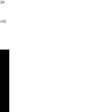
žit
ené)