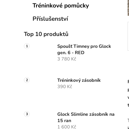
p
Tréninkové pomůcky
a
n
Příslušenství
e
l
Top 10 produktů
Spoušť Timney pro Glock
gen. 6 - RED
3 780 Kč
Tréninkový zásobník
390 Kč
Glock Slimline zásobník na
15 ran
1 600 Kč