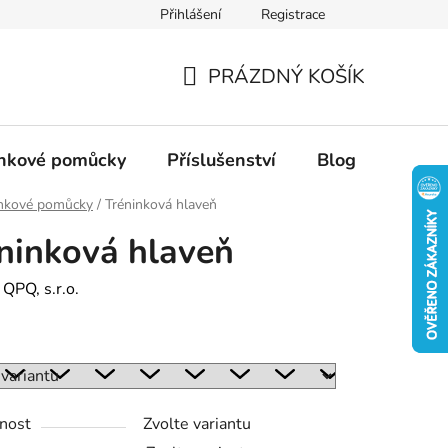
Přihlášení
Registrace
PRÁZDNÝ KOŠÍK
NÁKUPNÍ
KOŠÍK
inkové pomůcky
Příslušenství
Blog
inkové pomůcky
/
Tréninková hlaveň
ninková hlaveň
:
QPQ, s.r.o.
nost
Zvolte variantu