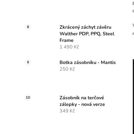
Zkrácený záchyt závěru
Walther PDP, PPQ, Steel
Frame
1 490 Kč
Botka zásobníku - Mantis
250 Kč
Zásobník na terčové
zálepky - nová verze
349 Kč