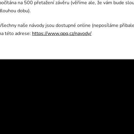
počítána na 500 přetažení závěru (věříme ale, že vám bude slou
dlouhou dobu).
Všechny naše návody jsou dostupné online (neposíláme přibal
na této adrese:
https://www.qpq.cz/navody/