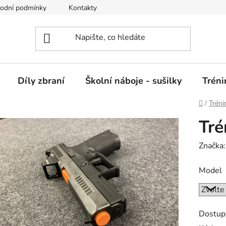
odní podmínky
Kontakty
GDPR
Jak nakupovat
Díly zbraní
Školní náboje - sušilky
Trén
Domů
/
Trén
Tré
Značka
Model
Dostup