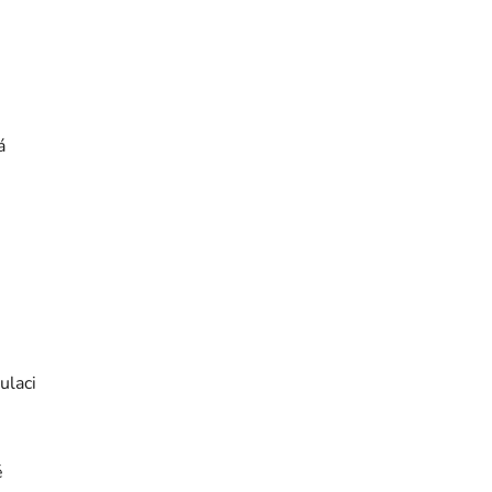
á
ulaci
ě