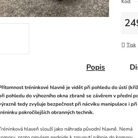
Kód:
24
Měrná
Tisk
Popis
Di
Přítomnost tréninkové hlavně je vidět při pohledu do ústí (kříž)
při pohledu do výhozního okna zbraně se závěrem v přední po
výrazně tedy zvyšuje bezpečnost při nácviku manipulace i při
tréninku pokročilejších obranných technik.
Tréninková hlaveň slouží jako náhrada původní hlavně. Nemá
komoru, proto omylem nedojde k zasunutí náboje do komory.