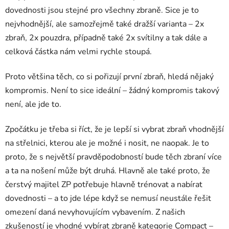
dovednosti jsou stejné pro všechny zbraně. Sice je to
nejvhodnější, ale samozřejmě také dražší varianta – 2x
zbraň, 2x pouzdra, případně také 2x svítilny a tak dále a
celková částka nám velmi rychle stoupá.
Proto většina těch, co si pořizují první zbraň, hledá nějaký
kompromis. Není to sice ideální – žádný kompromis takový
není, ale jde to.
Zpočátku je třeba si říct, že je lepší si vybrat zbraň vhodnější
na střelnici, kterou ale je možné i nosit, ne naopak. Je to
proto, že s největší pravděpodobností bude těch zbraní více
a ta na nošení může být druhá. Hlavně ale také proto, že
čerstvý majitel ZP potřebuje hlavně trénovat a nabírat
dovednosti – a to jde lépe když se nemusí neustále řešit
omezení daná nevyhovujícím vybavením. Z našich
zkušeností je vhodné vybírat zbraně kategorie Compact –