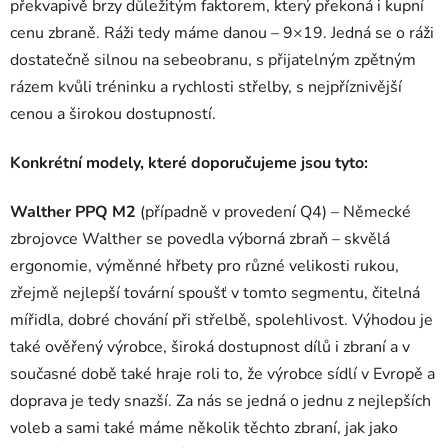
překvapivě brzy důležitým faktorem, který překoná i kupní
cenu zbraně. Ráži tedy máme danou – 9×19. Jedná se o ráži
dostatečně silnou na sebeobranu, s přijatelným zpětným
rázem kvůli tréninku a rychlosti střelby, s nejpříznivější
cenou a širokou dostupností.
Konkrétní modely, které doporučujeme jsou tyto:
Walther PPQ M2
(případně v provedení Q4) – Německé
zbrojovce Walther se povedla výborná zbraň – skvělá
ergonomie, výměnné hřbety pro různé velikosti rukou,
zřejmě nejlepší tovární spoušť v tomto segmentu, čitelná
mířidla, dobré chování při střelbě, spolehlivost. Výhodou je
také ověřený výrobce, široká dostupnost dílů i zbraní a v
současné době také hraje roli to, že výrobce sídlí v Evropě a
doprava je tedy snazší. Za nás se jedná o jednu z nejlepších
voleb a sami také máme několik těchto zbraní, jak jako