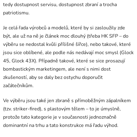
tedy dostupnost servisu, dostupnost zbraní a trocha
patriotismu.
Je celá řada výrobců a modelů, které by si zasloužily zde
být, ale už na ně je článek moc dlouhý (třeba HK SFP – do
výběru se nedostal kvůli přílišné šířce), nebo takové, které
jsou sice oblíbené, ale podle nás nedávají moc smysl (Glock
45, Glock 43X). Případně takové, které se sice prosazují
bombastickým marketingem, ale není s nimi dost
zkušeností, aby se daly bez ostychu doporučit
začátečníkům.
Ve výběru jsou také jen zbraně s přímoběžným zápalníkem
(tzv. striker-fired), s plastovým tělem – to je úmyslně,
protože tato kategorie je v současnosti jednoznačně
dominantní na trhu a tato konstrukce má řadu výhod.