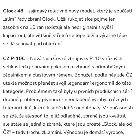
Glock 48
– zajímavý relativně nový model, který je součástí
„slim“ řady zbraní Glock. Užší rukojeť sice pojme jen
zásobník na 10 ran (existují ale neoriginální s vyšší
kapacitou), ale většině střelců se lépe drží a výrazně lépe
se dá schovat pod oblečení.
CZ P-10C
– Nová řada České zbrojovky P-10 v různých
velikostech je prvním pokusem o zbraně s přímoběžným
zápalníkem a plastovým rámem. Bohužel, podle nás zde ČZ
utekla možnost přenést svoji legendární ergonomii do této
kategorie. Problémem také byly u prvních produkčních sérií
drobné problémy plynoucí z neodladěné výroby a různých
tolerancí dílů, které k sobě dobře nedoléhaly. V současnosti
se zdá, že alespoň to je již odladěné, zbraně jsou kvalitní,
ale stále se jedná o zbraně, které jsou prostě „Glock, ale od
ČZ“ – tedy trochu zklamání. Výhodou je domácí výrobce,