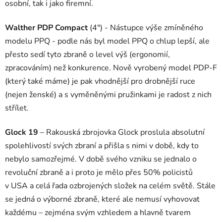
osobní, tak i jako firemní.
Walther PDP Compact
(4") - Nástupce výše zmíněného
modelu PPQ - podle nás byl model PPQ o chlup lepší, ale
přesto sedí tyto zbraně o level výš (ergonomií,
zpracováním) než konkurence. Nově vyrobený model PDP-F
(který také máme) je pak vhodnější pro drobnější ruce
(nejen ženské) a s vyměněnými pružinkami je radost z nich
střílet.
Glock 19
– Rakouská zbrojovka Glock proslula absolutní
spolehlivostí svých zbraní a přišla s nimi v době, kdy to
nebylo samozřejmé. V době svého vzniku se jednalo o
revoluční zbraně a i proto je mělo přes 50% policistů
v USA a celá řada ozbrojených složek na celém světě. Stále
se jedná o výborné zbraně, které ale nemusí vyhovovat
každému – zejména svým vzhledem a hlavně tvarem