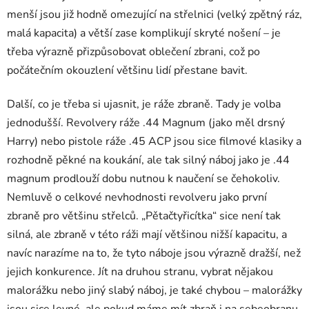
menší jsou již hodně omezující na střelnici (velký zpětný ráz,
malá kapacita) a větší zase komplikují skryté nošení – je
třeba výrazně přizpůsobovat oblečení zbrani, což po
počátečním okouzlení většinu lidí přestane bavit.
Další, co je třeba si ujasnit, je ráže zbraně. Tady je volba
jednodušší. Revolvery ráže .44 Magnum (jako měl drsný
Harry) nebo pistole ráže .45 ACP jsou sice filmové klasiky a
rozhodně pěkné na koukání, ale tak silný náboj jako je .44
magnum prodlouží dobu nutnou k naučení se čehokoliv.
Nemluvě o celkové nevhodnosti revolveru jako první
zbraně pro většinu střelců. „Pětačtyřicítka“ sice není tak
silná, ale zbraně v této ráži mají většinou nižší kapacitu, a
navíc narazíme na to, že tyto náboje jsou výrazně dražší, než
jejich konkurence. Jít na druhou stranu, vybrat nějakou
malorážku nebo jiný slabý náboj, je také chybou – malorážky
jsou sice levné, ale pokud máme mít zbraň i na sebeobranu,