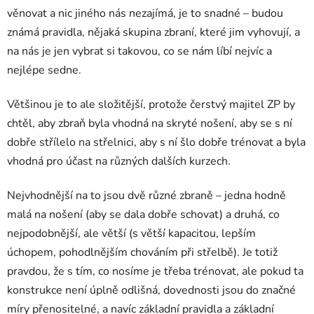
věnovat a nic jiného nás nezajímá, je to snadné – budou
známá pravidla, nějaká skupina zbraní, které jim vyhovují, a
na nás je jen vybrat si takovou, co se nám líbí nejvíc a
nejlépe sedne.
Většinou je to ale složitější, protože čerstvý majitel ZP by
chtěl, aby zbraň byla vhodná na skryté nošení, aby se s ní
dobře střílelo na střelnici, aby s ní šlo dobře trénovat a byla
vhodná pro účast na různých dalších kurzech.
Nejvhodnější na to jsou dvě různé zbraně – jedna hodně
malá na nošení (aby se dala dobře schovat) a druhá, co
nejpodobnější, ale větší (s větší kapacitou, lepším
úchopem, pohodlnějším chováním při střelbě). Je totiž
pravdou, že s tím, co nosíme je třeba trénovat, ale pokud ta
konstrukce není úplně odlišná, dovednosti jsou do značné
míry přenositelné, a navíc základní pravidla a základní