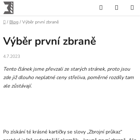
Přejít
Hledat
NÁKUP
na
KOŠÍK
obsah
Domů
/
Blog
/
Výběr první zbraně
Výběr první zbraně
4.7.2023
Tento článek jsme převzali ze starých stránek, proto jsou
zde již dlouho neplatné ceny střeliva, poměrné rozdíly tam
ale zůstávají.
Po získání té krásné kartičky se slovy „Zbrojní průkaz“