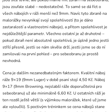
jsou zoufale slabé – nedostatečné. To samé se dá říct o
všech nábojích v ráži menší než 9mm. Navíc tyto zbraně na
malorážky nevynikají svojí spolehlivostí (to je dáno
zastaralostí a vlastnostmi náboje), a přitom spolehlivost je
nejdůležitější parametr. Všechno ostatní je až druhotné –
pokud zbraň není absolutně spolehlivá, je úplně jedno jestli
střílí přesně, jestli se nám skvěle drží, jestli jsme se do ní
zamilovali na první pohled – pro sebeobranu je prostě
nevhodná.
Cena je dalším nezanedbatelným faktorem. Kvalitní náboj
ráže 9×19 (9mm Luger) v době psaní stojí 4,50 Kč. Náboj
9×17 (9mm Browning, nejslabší ráže doporučitelná pro
sebeobranu) už ale minimálně 6,60 Kč. U ostatních ráží je
ten rozdíl ještě větší (s výjimkou malorážek, které už jsme
ale vyloučili). S poctivým tréninkem se cena nábojů stane