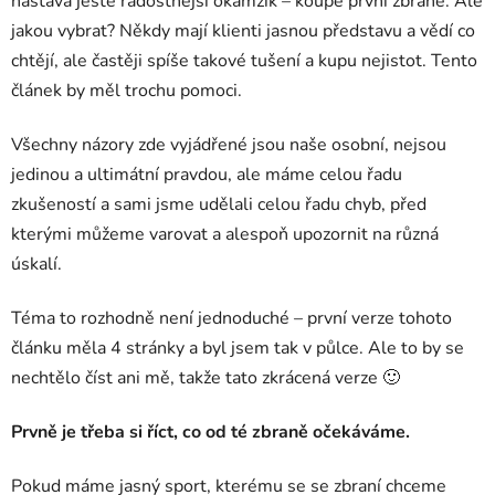
nastává ještě radostnější okamžik – koupě první zbraně. Ale
jakou vybrat? Někdy mají klienti jasnou představu a vědí co
chtějí, ale častěji spíše takové tušení a kupu nejistot. Tento
článek by měl trochu pomoci.
Všechny názory zde vyjádřené jsou naše osobní, nejsou
jedinou a ultimátní pravdou, ale máme celou řadu
zkušeností a sami jsme udělali celou řadu chyb, před
kterými můžeme varovat a alespoň upozornit na různá
úskalí.
Téma to rozhodně není jednoduché – první verze tohoto
článku měla 4 stránky a byl jsem tak v půlce. Ale to by se
nechtělo číst ani mě, takže tato zkrácená verze 🙂
Prvně je třeba si říct, co od té zbraně očekáváme.
Pokud máme jasný sport, kterému se se zbraní chceme