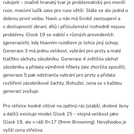
rukojeti – značně hranatý tvar je problematický pro menší
ruce, masivní lučík zase pro ruce větší. Stále se ale jedná o
dobrou první volbu. Navíc u nás má široké zastoupení a
s dostupností zbraní, dílů i příslušenství rozhodně nejsou
problémy. Glock 19 se nabízí v různých provedeních
(generacích), kdy hlavním rozdílem je lehce jiný úchop.
Generace 3 má jednu velikost, vybrání pro prsty a malé
tlačítko záchytu zásobníku. Generace 4 zvětšila záchyt
zásobníku a přidala výměnné hřbety (ale zhoršila spoušť),
generace 5 pak odstranila vybrání pro prsty a přidala
rozšíření zásobníkové šachty. Bohužel, cena se s každou
generací zvyšuje.
Pro střelce hodně citlivé na zpětný ráz (slabší, drobné ženy
a další) existuje model Glock 25 – stejná velikost jako
Glock 19, ale v ráži 9×17 (9mm Browning). Nevýhodou je
vyšší cena střeliva.