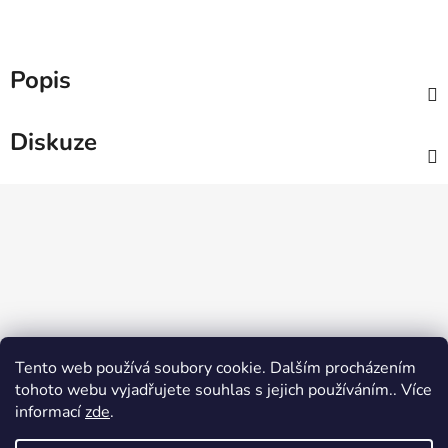
Popis
Diskuze
Z
á
p
a
t
í
Tento web používá soubory cookie. Dalším procházením
tohoto webu vyjadřujete souhlas s jejich používáním.. Více
informací
zde
.