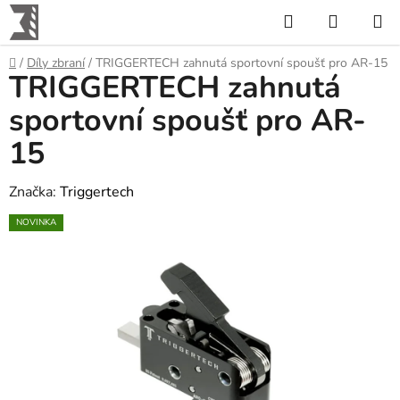
Přejít
Hledat
NÁKUP
na
KOŠÍK
obsah
Domů
/
Díly zbraní
/
TRIGGERTECH zahnutá sportovní spoušť pro AR-15
TRIGGERTECH zahnutá
sportovní spoušť pro AR-
15
Značka:
Triggertech
NOVINKA