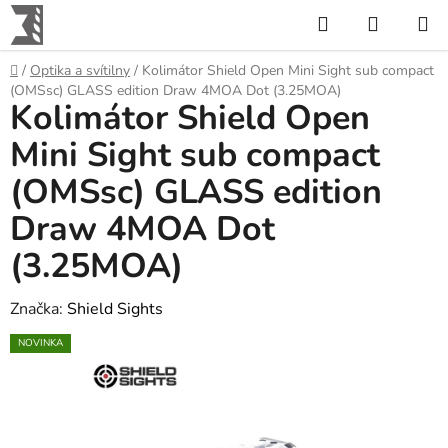
Přejít
Hledat
NÁKUP
na
KOŠÍK
obsah
Domů
/
Optika a svítilny
/
Kolimátor Shield Open Mini Sight sub compact
(OMSsc) GLASS edition Draw 4MOA Dot (3.25MOA)
Kolimátor Shield Open
Mini Sight sub compact
(OMSsc) GLASS edition
Draw 4MOA Dot
(3.25MOA)
Značka:
Shield Sights
NOVINKA