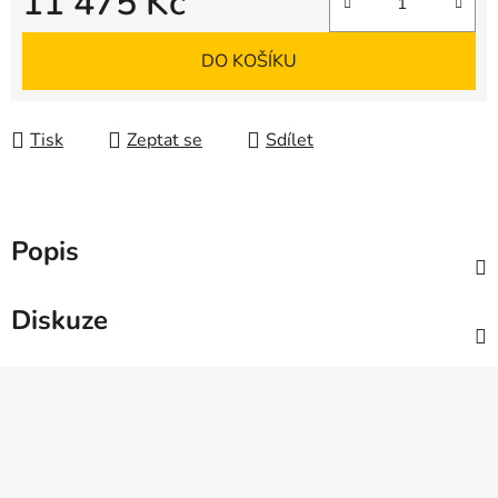
11 475 Kč
Měrná cena:
DO KOŠÍKU
Tisk
Zeptat se
Sdílet
Popis
Diskuze
Z
á
p
a
t