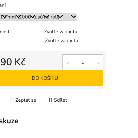
ení
nost
Zvolte variantu
Zvolte variantu
d
90 Kč
 cena:
DO KOŠÍKU
Zeptat se
Sdílet
skuze