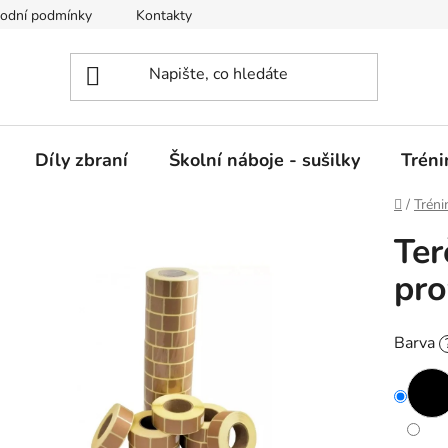
odní podmínky
Kontakty
GDPR
Jak nakupovat
Díly zbraní
Školní náboje - sušilky
Trén
Domů
/
Trén
Ter
pro
Barva