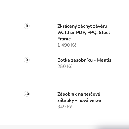
Zkrácený záchyt závěru
Walther PDP, PPQ, Steel
Frame
1 490 Kč
Botka zásobníku - Mantis
250 Kč
Zásobník na terčové
zálepky - nová verze
349 Kč