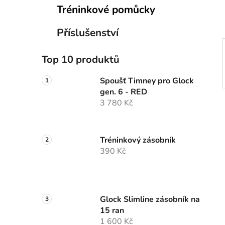
p
Tréninkové pomůcky
a
n
Příslušenství
e
l
Top 10 produktů
Spoušť Timney pro Glock
gen. 6 - RED
3 780 Kč
Tréninkový zásobník
390 Kč
Glock Slimline zásobník na
15 ran
1 600 Kč