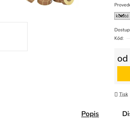
Proved
Dostup
Kód:
o
Měrná
Tisk
Popis
Di