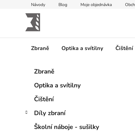
Přejít
Návody
Blog
Moje objednávka
Obch
na
obsah
Zbraně
Optika a svítilny
Čištění
P
K
Přeskočit
Zbraně
a
kategorie
o
t
s
Optika a svítilny
e
t
g
r
Čištění
o
a
r
Díly zbraní
i
n
e
n
Školní náboje - sušilky
í